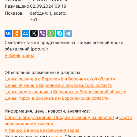
Размещено
02.09.2024 09:19
Показов
cегодня: 1, всего:
751
Смотрите также предложения на Промышленной доске
объявлений (pdo.ru):
Ячмень, цены
Объявление размещено в разделах:
Цены: пшеница в Воронеже и Воронежской области
Цены: ячмень в Воронеже и Воронежской области
Цены: подсолнечник в Воронеже и Воронежской области
Цены: горох в Воронеже и Воронежской области
Информация, цены, новости, аналитика:
Спрос и предложение: Продам пшеницу на экспорт
и
Сорта
пивоваренного ячменя
А также: Единица измерения зерна
Информация по теме
здесь
Сборник рецептур мучных