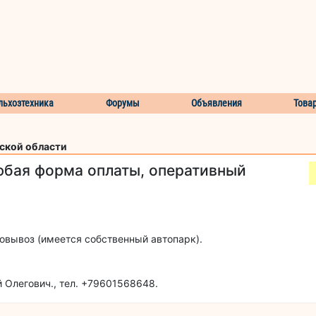
льхозтехника
Форумы
Объявления
Това
ской области
юбая форма оплаты, оперативный
овывоз (имеется собственный автопарк).
 Олегович., тел. +79601568648.