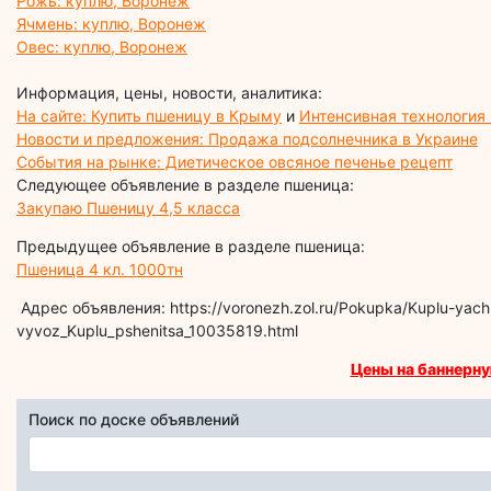
Рожь: куплю, Воронеж
Ячмень: куплю, Воронеж
Овес: куплю, Воронеж
Информация, цены, новости, аналитика:
На сайте: Купить пшеницу в Крыму
и
Интенсивная технология
Новости и предложения: Продажа подсолнечника в Украине
События на рынке: Диетическое овсяное печенье рецепт
Следующее объявление в разделе пшеница:
Закупаю Пшеницу 4,5 класса
Предыдущее объявление в разделе пшеница:
Пшеница 4 кл. 1000тн
Адрес объявления: https://voronezh.zol.ru/Pokupka/Kuplu-yach
vyvoz_Kuplu_pshenitsa_10035819.html
Цены на баннерну
Поиск по доске объявлений