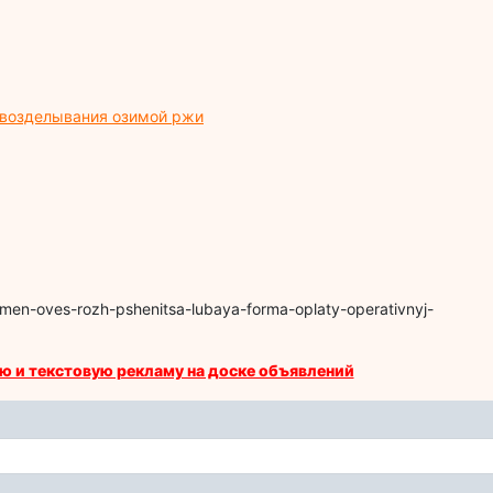
 возделывания озимой ржи
men-oves-rozh-pshenitsa-lubaya-forma-oplaty-operativnyj-
ю и текстовую рекламу на доске объявлений