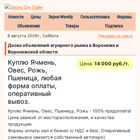
Новости
Цены
Зерно-Weekly
Сельхозтехника
Форумы
Объявления
Товары
Подписка
8 августа 2026г., Суббота
Реклама на сайте
Доска объявлений аграрного рынка в Воронеже и
Воронежской области
Куплю Ячмень,
Цена:
14 000 руб./т.
Овес, Рожь,
Пшеница, любая
форма оплаты,
оперативный
вывоз.
Куплю Ячмень, Овес, Пшеницу, Рожь - 100% предоплата!
Цена зависит от месторасположения, и качества
продукции.
Формы оплаты нал и безнал (с НДС и без). Оперативный
самовывоз (имеется собственный автопарк).