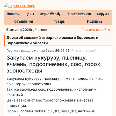
Новости
Цены
Зерно-Weekly
Сельхозтехника
Форумы
Объявления
Товары
Подписка
6 августа 2026г., Четверг
Реклама на сайте
Доска объявлений аграрного рынка в Воронеже и
Воронежской области
Горячее предложение было 26.05.26
Что это такое?
Закупаем кукурузу, пшеницу,
ячмень, подсолнечник, сою, горох,
зерноотходы
Закупаем кукурузу, пшеницу, ячмень, подсолнечник,
сою, горох, зерноотходы
Так же закупаем сою, подсолнечник: кислотный -
влажный
Цена зависит от месторасположения и качества
продукции.
Формы оплаты любая (с НДС, без НДС, наличный