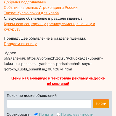
Добрыня подсолнечник
События на рынке: Агрохолдинги России
Также: Куплю локки для хлеба
Следующее объявление в разделе пшеница:
Купим сою,лен,горчицу,гречиху,ячмень,пшеницу и
кукурузу
Предыдущее объявление в разделе пшеница:
Продаем пшеницу
Адрес
объявления: https://voronezh.zol.ru/Pokupka/Zakupaem-
kukuruzu-pshenitsu-yachmen-podsolnechnik-soyu-
gorokh_Kuplu_pshenitsa_10042674.html
Цены на баннерную и текстовую рекламу на доске
объявлений
Поиск по доске объявлений
Найти
Сортировать:
По дате
По релевантности