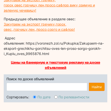
горох,овес,горчицу,лен,просо,сафлор,вику озимую и
зеленую чечевицу!
Предыдущее объявление в разделе овес:
Закупаем на экспорт гречиху,горох,
овес,,горчицу,лен,,просо,сорго и сафлор!
Адрес
объявления: https://voronezh.zol.ru/Pokupka/Zakupaem-na-
eksport-grechikhu-gorchitsu-oves-len-proso-sorgo-gorokh-
i_Kuplu_oves_9965876.html
Цены на баннерную и текстовую рекламу на доске
объявлений
Поиск по доске объявлений
Найти
Сортировать:
По дате
По релевантности