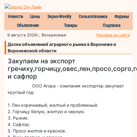
Новости
Цены
Зерно-Weekly
Сельхозтехника
Форумы
Объявления
Товары
Подписка
9 августа 2026г., Воскресенье
Реклама на сайте
Доска объявлений аграрного рынка в Воронеже и
Воронежской области
Закупаем на экспорт
гречиху,горчицу,овес,лен,просо,сорго,г
и сафлор
ООО Агора - компания экспортер закупает
круглый год:
1. Лен коричневый, желтый и проблемный.
2. Горчицу белую, желтую и черную.
3. Рыжик.
4. Сафлор.
5. Просо желтое и красное.