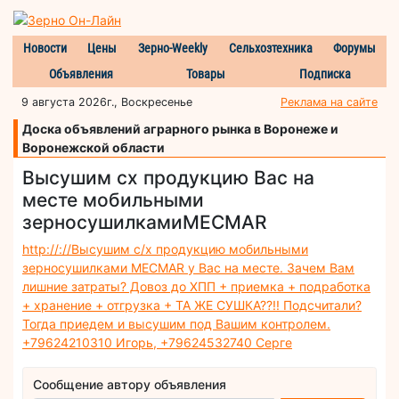
Новости
Цены
Зерно-Weekly
Сельхозтехника
Форумы
Объявления
Товары
Подписка
9 августа 2026г., Воскресенье
Реклама на сайте
Доска объявлений аграрного рынка в Воронеже и
Воронежской области
Высушим сх продукцию Вас на
месте мобильными
зерносушилкамиMECMAR
http://://Высушим с/х продукцию мобильными
зерносушилками MECMAR у Вас на месте. Зачем Вам
лишние затраты? Довоз до ХПП + приемка + подработка
+ хранение + отгрузка + ТА ЖЕ СУШКА??!! Подсчитали?
Тогда приедем и высушим под Вашим контролем.
+79624210310 Игорь, +79624532740 Серге
Сообщение автору объявления