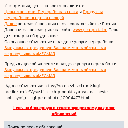
Информация, цены, новости, аналитика:
Цены и новости: Переработка хлопка
и
Продукты
переработки плодов и овощей
Далее
по теме Инновации в сельском хозяйстве России
Дополнительно смотрите на сайте
www.prodportal.ru
Печь
для пекарня оборудование
Следующее объявление в разделе услуги переработки:
Высушим сх продукцию Вас на месте мобильными
зерносушилкамиMECMAR
Предыдущее объявление в разделе услуги переработки:
Высушим сх продукцию Вас на месте мобильными
зерносушилкамиMECMAR
Адрес объявления: https://voronezh.zol.ru/Uslugi-
predlozhenie/Vysushim-skh-produktsiyu-vas-na-meste-
mobilnymi_uslugi-pererabotki_10004477.html
Цены на баннерную и текстовую рекламу на доске
объявлений
Поиск по доске объявлений